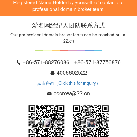
Registered Name Holder by yourself, or contact our
professional domain broker team.
爱名网经纪人团队联系方式
Our professional domain broker team can be reached out at
22.cn
+86-571-88276086 +86-571-87756876
4006602522
点击咨询（Click this for inquiry）
escrow@22.cn